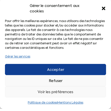
Gérer le consentement aux
Le salarié doit adresser une demande écrite
cookies
d’autorisation d’absence à son employeur, de
préférence par lettre recommandée avec avis de
Pour offrir les meilleures expériences, nous utilisons des technologies
réception, au moins 30 jours avant le début de la
telles que les cookies pour stocker et/ou accéder aux informations
des appareils. Le fait de consentir à ces technologies nous
formation.
permettra de traiter des données telles que le comportement de
navigation ou les ID uniques sur ce site. Le fait de ne pas consentir
La demande doit préciser :
ou de retirer son consentement peut avoir un effet négatif sur
certaines caractéristiques et fonctions.
la date et la durée de l’absence sollicitée
ainsi que le nom de l’organisme responsable du
Gérer les services
stage ou de la session.
Accepter
L’employeur ne peut s’opposer au départ du salarié
que s’il estime que cette absence pourrait avoir des
Refuser
conséquences préjudiciables à la bonne marche de
l’entreprise (après avis conforme du CSE ou, s’il n’en
Voir les préférences
existe pas, des délégués du personnel).
Le refus de l’employeur doit être motivé et notifié au
Politique de cookies
Mentions Légales
salarié dans un délai de 8 jours à compter de la
réception de sa demande. Passé ce délai, l’employeur