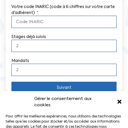
Votre code INARIC
(code à 6 chiffres sur votre carte
d'adhérent)
Stages déjà suivis
Mandats
Suivant
Gérer le consentement aux
cookies
Pour offrir les meilleures expériences, nous utilisons des technologies
PRÉCÉDENT
SUIVANT
telles que les cookies pour stocker et/ou accéder aux informations
Exécution du contrat de travail
CPH à distance – « Questions pratiques d’un procès prud’homal »
des appareils. Le fait de consentir à ces technologies nous