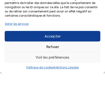
permettra de traiter des données telles que le comportement de
navigation ou les ID uniques sur ce site. Le fait de ne pas consentir
ou de retirer son consentement peut avoir un effet négatif sur
certaines caractéristiques et fonctions.
Gérer les services
Accepter
Refuser
Voir les préférences
Maison du Peuple
21bis rue Arsène Orillard
Politique de cookies
Mentions Légales
86000 Poitiers
nouvelle-aquitaine@cftc.fr
secretariat@cftc-nouvelle-aquitaine.fr
05 49 88 28 18 | 06 51 75 27 48