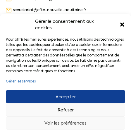
secretariat@cftc-nouvelle-aquitaine.fr
05 49 88 28 18 | 06 51 75 27 48
Gérer le consentement aux
cookies
Pour offrir les meilleures expériences, nous utilisons des technologies
URD Nouvelle-Aquitaine
telles que les cookies pour stocker et/ou accéder aux informations
des appareils. Le fait de consentir à ces technologies nous
permettra de traiter des données telles que le comportement de
Page d’accueil
navigation ou les ID uniques sur ce site. Le fait de ne pas consentir
Nos formations
ou de retirer son consentement peut avoir un effet négatif sur
Mandats CFTC
certaines caractéristiques et fonctions.
FAQ
Gérer les services
Trouver votre contact
Accepter
Par département
Refuser
Par secteur
Voir les préférences