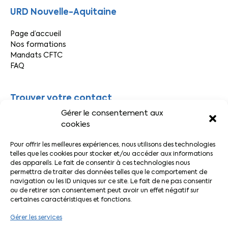
URD Nouvelle-Aquitaine
Page d’accueil
Nos formations
Mandats CFTC
FAQ
Trouver votre contact
Gérer le consentement aux
Par département
cookies
Par secteur
Pour offrir les meilleures expériences, nous utilisons des technologies
telles que les cookies pour stocker et/ou accéder aux informations
Liens pratiques
des appareils. Le fait de consentir à ces technologies nous
permettra de traiter des données telles que le comportement de
navigation ou les ID uniques sur ce site. Le fait de ne pas consentir
Actualités CFTC
ou de retirer son consentement peut avoir un effet négatif sur
Adhérer à la CFTC
certaines caractéristiques et fonctions.
Le Décodeur
Votre espace adhérent
Gérer les services
L’application CFTC