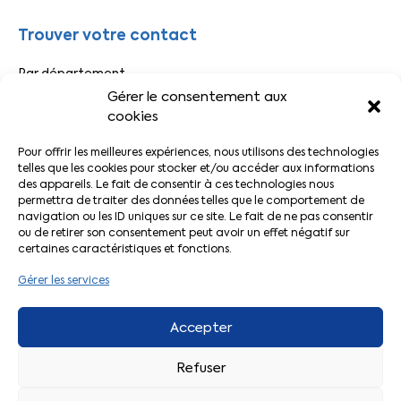
Trouver votre contact
Par département
Par secteur
Gérer le consentement aux
cookies
Liens pratiques
Pour offrir les meilleures expériences, nous utilisons des technologies
telles que les cookies pour stocker et/ou accéder aux informations
des appareils. Le fait de consentir à ces technologies nous
Actualités CFTC
permettra de traiter des données telles que le comportement de
Adhérer à la CFTC
navigation ou les ID uniques sur ce site. Le fait de ne pas consentir
Le Décodeur
ou de retirer son consentement peut avoir un effet négatif sur
Votre espace adhérent
certaines caractéristiques et fonctions.
L’application CFTC
Gérer les services
Accepter
Refuser
©
CFTC URD Nouvelle-Aquitaine
|
Mentions légales
|
Politique de
cookies (RGPD)
|
Plan de site