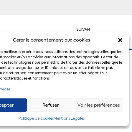
SUIVANT
Syndicat CFTC de la Métallurgie de la Vienne (86)
Gérer le consentement aux cookies
les meilleures expériences, nous utilisons des technologies telles que les
r stocker et/ou accéder aux informations des appareils. Le fait de
 ces technologies nous permettra de traiter des données telles que le
ct
Liens pratiques
t de navigation ou les ID uniques sur ce site. Le fait de ne pas
u de retirer son consentement peut avoir un effet négatif sur
aractéristiques et fonctions.
Actualités CFTC
Adhérer à la CFTC
rvices
Le Décodeur
Votre espace adhérent
cepter
Refuser
Voir les préférences
L’application CFTC
Politique de cookies
Mentions Légales