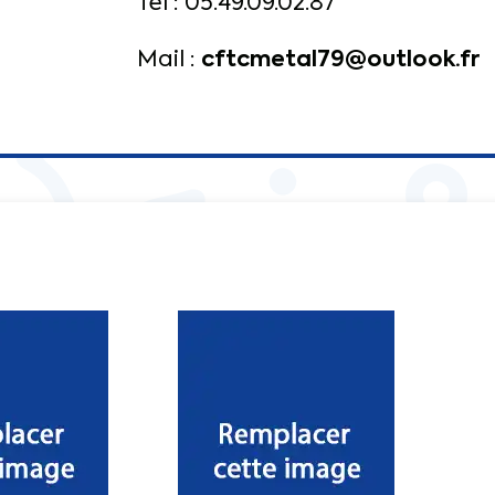
Tél : 05.49.09.02.87
cftcmetal79@outlook.fr
Mail :