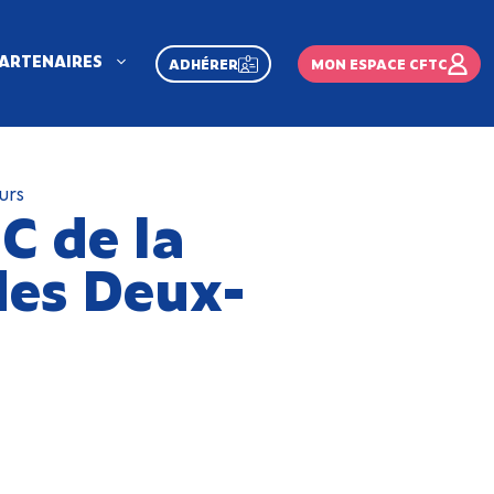
ARTENAIRES
ADHÉRER
MON ESPACE CFTC
urs
C de la
des Deux-