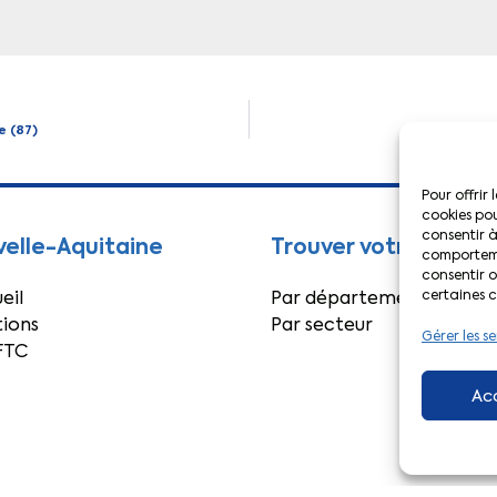
e (87)
Pour offrir 
cookies pou
consentir à
elle-Aquitaine
Trouver votre conta
comportemen
consentir o
eil
Par département
certaines c
ions
Par secteur
Gérer les se
FTC
Ac