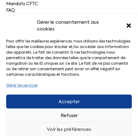
Mandats CFTC
FAQ
Gérer le consentement aux
Trouver votre contact
cookies
Pour offrir les meilleures expériences, nous utilisons des technologies
Par département
telles que les cookies pour stocker et/ou accéder aux informations
Par secteur
des appareils. Le fait de consentir à ces technologies nous
permettra de traiter des données telles que le comportement de
navigation ou les ID uniques sur ce site. Le fait de ne pas consentir
Liens pratiques
ou de retirer son consentement peut avoir un effet négatif sur
certaines caractéristiques et fonctions.
Actualités CFTC
Gérer les services
Adhérer à la CFTC
Le Décodeur
Accepter
Votre espace adhérent
L’application CFTC
Refuser
Voir les préférences