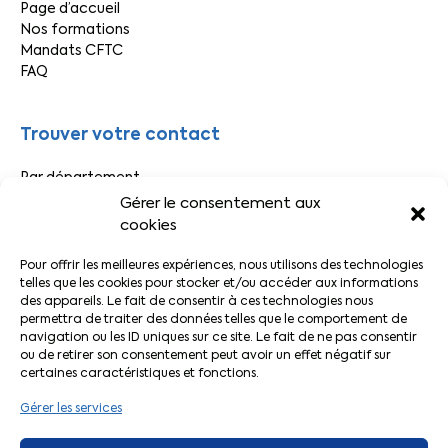
Page d’accueil
Nos formations
Mandats CFTC
FAQ
Trouver votre contact
Par département
Par secteur
Gérer le consentement aux
cookies
Liens pratiques
Pour offrir les meilleures expériences, nous utilisons des technologies
telles que les cookies pour stocker et/ou accéder aux informations
des appareils. Le fait de consentir à ces technologies nous
Actualités CFTC
permettra de traiter des données telles que le comportement de
Adhérer à la CFTC
navigation ou les ID uniques sur ce site. Le fait de ne pas consentir
Le Décodeur
ou de retirer son consentement peut avoir un effet négatif sur
Votre espace adhérent
certaines caractéristiques et fonctions.
L’application CFTC
Gérer les services