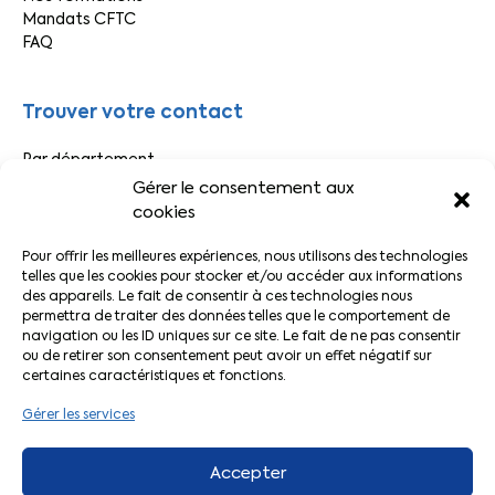
Mandats CFTC
FAQ
Trouver votre contact
Par département
Par secteur
Gérer le consentement aux
cookies
Liens pratiques
Pour offrir les meilleures expériences, nous utilisons des technologies
telles que les cookies pour stocker et/ou accéder aux informations
des appareils. Le fait de consentir à ces technologies nous
Actualités CFTC
permettra de traiter des données telles que le comportement de
Adhérer à la CFTC
navigation ou les ID uniques sur ce site. Le fait de ne pas consentir
Le Décodeur
ou de retirer son consentement peut avoir un effet négatif sur
Votre espace adhérent
certaines caractéristiques et fonctions.
L’application CFTC
Gérer les services
Accepter