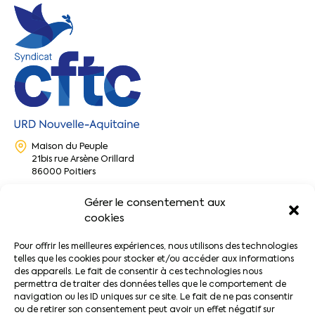
Maison du Peuple
21bis rue Arsène Orillard
86000 Poitiers
nouvelle-aquitaine@cftc.fr
Gérer le consentement aux
cookies
secretariat@cftc-nouvelle-aquitaine.fr
Pour offrir les meilleures expériences, nous utilisons des technologies
05 49 88 28 18 | 06 51 75 27 48
telles que les cookies pour stocker et/ou accéder aux informations
des appareils. Le fait de consentir à ces technologies nous
permettra de traiter des données telles que le comportement de
navigation ou les ID uniques sur ce site. Le fait de ne pas consentir
URD Nouvelle-Aquitaine
ou de retirer son consentement peut avoir un effet négatif sur