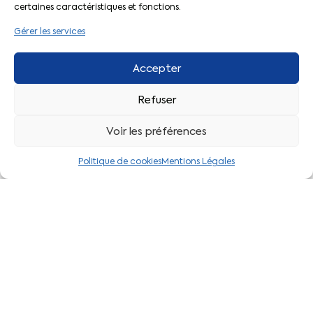
certaines caractéristiques et fonctions.
Page d’accueil
Gérer les services
Nos formations
Mandats CFTC
FAQ
Accepter
Refuser
Trouver votre contact
Voir les préférences
Par département
Par secteur
Politique de cookies
Mentions Légales
Liens pratiques
Actualités CFTC
Adhérer à la CFTC
Le Décodeur
Votre espace adhérent
L’application CFTC