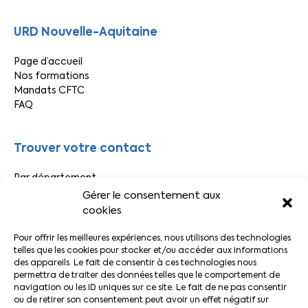
URD Nouvelle-Aquitaine
Page d’accueil
Nos formations
Mandats CFTC
FAQ
Trouver votre contact
Par département
Par secteur
Gérer le consentement aux
cookies
Liens pratiques
Pour offrir les meilleures expériences, nous utilisons des technologies
telles que les cookies pour stocker et/ou accéder aux informations
des appareils. Le fait de consentir à ces technologies nous
Actualités CFTC
permettra de traiter des données telles que le comportement de
Adhérer à la CFTC
navigation ou les ID uniques sur ce site. Le fait de ne pas consentir
Le Décodeur
ou de retirer son consentement peut avoir un effet négatif sur
Votre espace adhérent