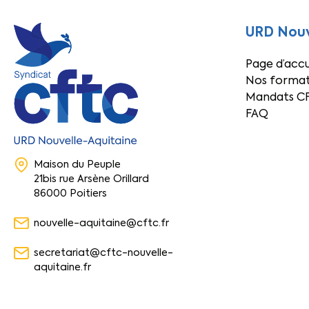
URD Nouv
Page d’accu
Nos format
Mandats C
FAQ
Maison du Peuple
21bis rue Arsène Orillard
86000 Poitiers
nouvelle-aquitaine@cftc.fr
secretariat@cftc-nouvelle-
aquitaine.fr
05 49 88 28 18 | 06 51 75 27 48