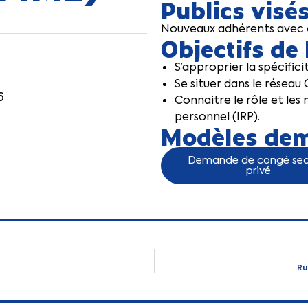
Publics visé
Nouveaux adhérents avec 
Objectifs de
S’approprier la spécificit
Se situer dans le réseau
6
Connaitre le rôle et les
personnel (IRP).
Modèles dem
Demande de congé sec
privé
Ru