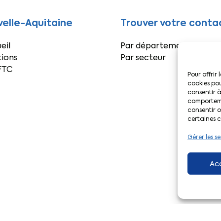
elle-Aquitaine
Trouver votre conta
eil
Par département
ions
Par secteur
FTC
Pour offrir 
cookies pou
consentir à
comportemen
consentir o
certaines c
Gérer les se
Ac