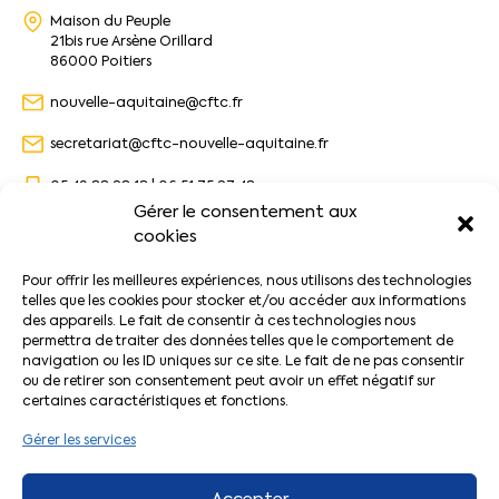
Maison du Peuple
21bis rue Arsène Orillard
86000 Poitiers
nouvelle-aquitaine@cftc.fr
secretariat@cftc-nouvelle-aquitaine.fr
05 49 88 28 18 | 06 51 75 27 48
Gérer le consentement aux
cookies
URD Nouvelle-Aquitaine
Pour offrir les meilleures expériences, nous utilisons des technologies
telles que les cookies pour stocker et/ou accéder aux informations
des appareils. Le fait de consentir à ces technologies nous
Page d’accueil
permettra de traiter des données telles que le comportement de
Nos formations
navigation ou les ID uniques sur ce site. Le fait de ne pas consentir
Mandats CFTC
ou de retirer son consentement peut avoir un effet négatif sur
FAQ
certaines caractéristiques et fonctions.
Gérer les services
Trouver votre contact
Accepter