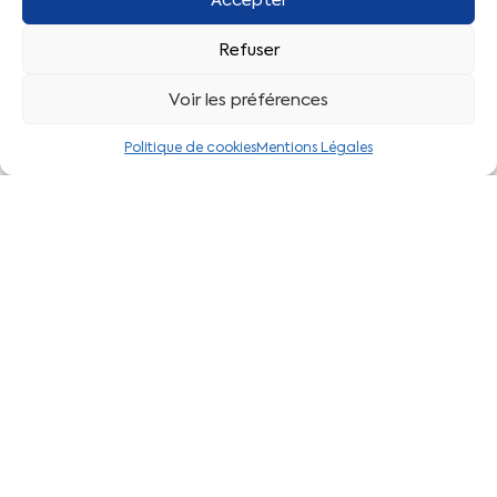
Par département
Par secteur
Refuser
Voir les préférences
Liens pratiques
Politique de cookies
Mentions Légales
Actualités CFTC
Adhérer à la CFTC
Le Décodeur
Votre espace adhérent
L’application CFTC
©
CFTC URD Nouvelle-Aquitaine
|
Mentions légales
|
Politique de
cookies (RGPD)
|
Plan de site
Encore une réalisation