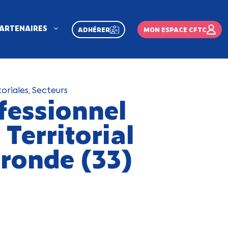
ARTENAIRES
ADHÉRER
MON ESPACE CFTC
toriales
,
Secteurs
fessionnel
Territorial
ironde (33)