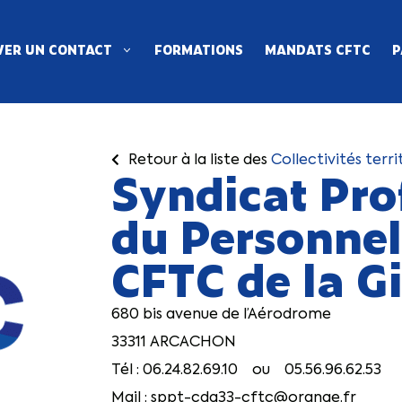
ER UN CONTACT
FORMATIONS
MANDATS CFTC
P
Retour à la liste des
Collectivités terri
Syndicat Pro
du Personnel 
CFTC de la G
680 bis avenue de l’Aérodrome
33311 ARCACHON
Tél : 06.24.82.69.10 ou 05.56.96.62.53
Mail : sppt-cdg33-cftc@orange.fr